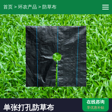
首页
>
环农产品
>
防草布
在线咨询
单张打孔防草布
享优惠补贴